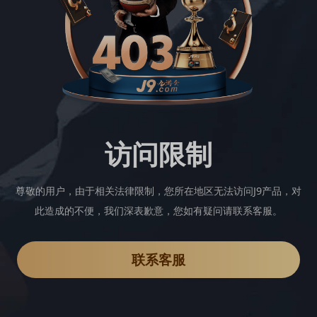
访问限制
尊敬的用户，由于相关法律限制，您所在地区无法访问J9产品，对
此造成的不便，我们深表歉意，您如有疑问请联系客服。
联系客服